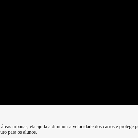
reas urbanas, ela ajuda a diminuir a velocidade dos carros e protege pe
uro para os alunos.