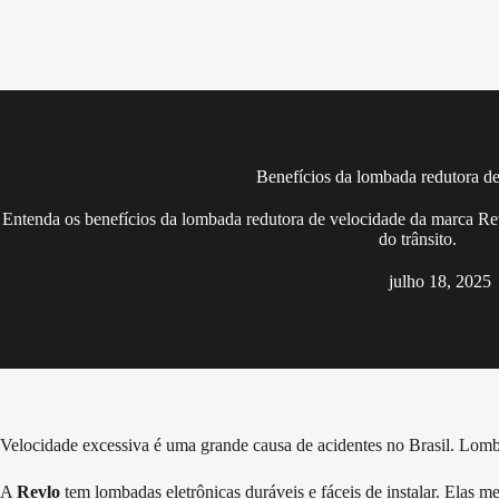
Pular
para
o
conteúdo
Benefícios da lombada redutora de
Entenda os benefícios da lombada redutora de velocidade da marca Rev
do trânsito.
julho 18, 2025
Velocidade excessiva é uma grande causa de acidentes no Brasil. Lomba
A
Revlo
tem lombadas eletrônicas duráveis e fáceis de instalar. Elas 