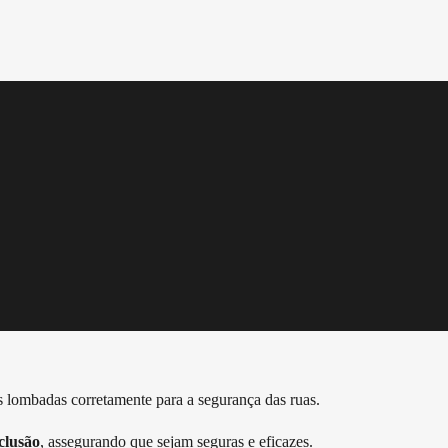
s lombadas corretamente para a segurança das ruas.
clusão
, assegurando que sejam seguras e eficazes.