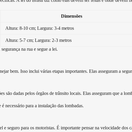
icas. A lei do Brasil diz como elas devem ser feitas e onde devem fi
Dimensões
Altura: 8-10 cm; Largura: 3-4 metros
Altura: 5-7 cm; Largura: 2-3 metros
 segurança na rua e segue a lei.
jar bem. Isso inclui várias etapas importantes. Elas asseguram a segura
es são dadas pelos órgãos de trânsito locais. Elas asseguram que a lom
ue é necessário para a instalação das lombadas.
ível e seguro para os motoristas. É importante pensar na velocidade dos c