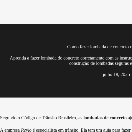
Pular
para
o
conteúdo
Como fazer lombada de concreto c
Aprenda a fazer lombada de concreto corretamente com as instruç
construção de lombadas seguras e 
julho 18, 2025
Segundo o Código de Trânsito Brasileiro, as
lombadas de concreto
aj
A empresa
Revlo
é especialista em trânsito. Ela tem um guia para fazer